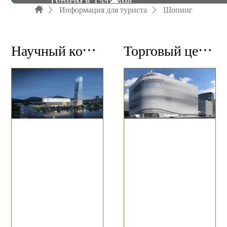
Туризм в Тэджоне
Информация для туриста
Шопинг
Фестиваль
Научный комплекс Щинсэге
Торговый центр «Галлерея [Тайм Ворлд]»
Проживание
Еда
Шопинг