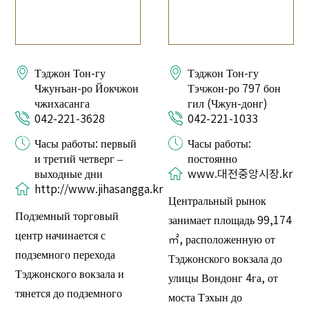
Тэджон Тон-гу
Тэджон Тон-гу
Чжунъан-ро Йокчжон
Тэчжон-ро 797 бон
чжихасанга
гил (Чжун-донг)
042-221-3628
042-221-1033
Часы работы: первый
Часы работы:
и третий четверг –
постоянно
выходные дни
www.대전중앙시장.kr
http://www.jihasangga.kr
Центральный рынок
Подземный торговый
занимает площадь 99,174
центр начинается с
㎡, расположенную от
подземного перехода
Тэджонского вокзала до
Тэджонского вокзала и
улицы Вондонг 4га, от
тянется до подземного
моста Тэхын до