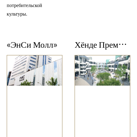
потребительской
культуры.
«ЭнСи Молл»
Хёнде Премиум Аутлет Тэджонский филиал