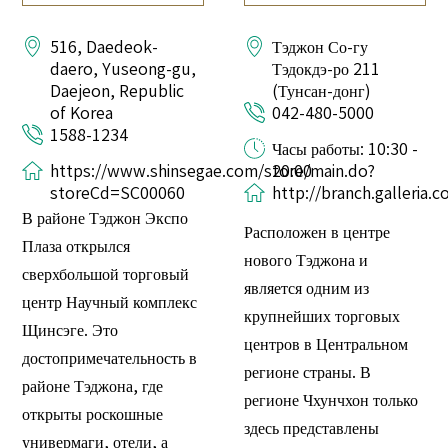
516, Daedeok-
Тэджон Со-гу
daero, Yuseong-gu,
Тэдокдэ-ро 211
Daejeon, Republic
(Тунсан-донг)
of Korea
042-480-5000
1588-1234
Часы работы: 10:30 -
https://www.shinsegae.com/store/main.do?
20:00
storeCd=SC00060
http://branch.galleria.co
В районе Тэджон Экспо
Расположен в центре
Плаза открылся
нового Тэджона и
сверхбольшой торговый
является одним из
центр Научный комплекс
крупнейших торговых
Щинсэге. Это
центров в Центральном
достопримечательность в
регионе страны. В
районе Тэджона, где
регионе Чхунчхон только
открыты роскошные
здесь представлены
универмаги, отели, а