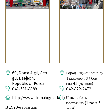
69, Doma 4-gil, Seo-
Город Тэджон донг-гу
gu, Daejeon,
Тэджонро 797 бон
Republic of Korea
гил 41 (чундон)
042-531-8889
042-822-2472
http://www.domabigmarket.com/
Часы работы:
постоянно (1 раз в 5
В 1970-е годы для
дней)