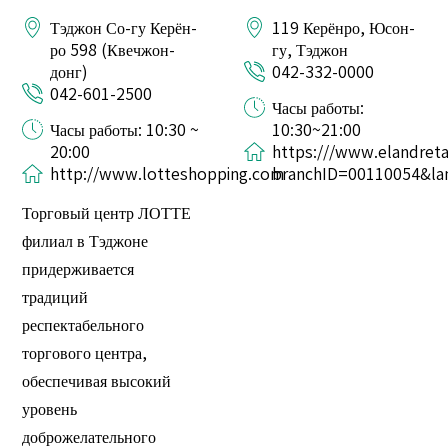
Тэджон Со-гу Керён-
119 Керёнро, Юсон-
ро 598 (Квечжон-
гу, Тэджон
донг)
042-332-0000
042-601-2500
Часы работы:
Часы работы: 10:30 ~
10:30~21:00
20:00
https:///www.elandreta
http://www.lotteshopping.com
branchID=00110054&l
Торговый центр ЛОТТЕ
филиал в Тэджоне
придерживается
традиций
респектабельного
торгового центра,
обеспечивая высокий
уровень
доброжелательного