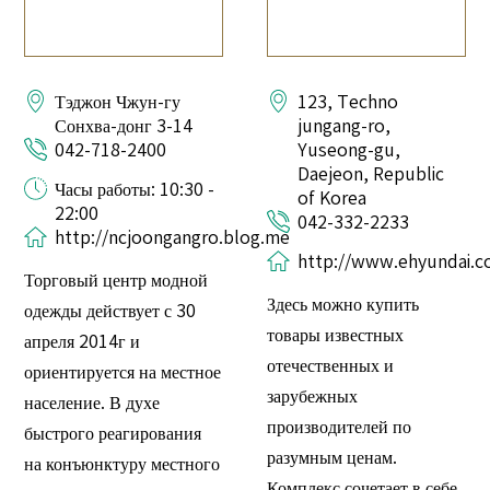
Тэджон Чжун-гу
123, Techno
Сонхва-донг 3-14
jungang-ro,
042-718-2400
Yuseong-gu,
Daejeon, Republic
Часы работы: 10:30 -
of Korea
22:00
042-332-2233
http://ncjoongangro.blog.me
http://www.ehyundai.
Торговый центр модной
Здесь можно купить
одежды действует с 30
товары известных
апреля 2014г и
отечественных и
ориентируется на местное
зарубежных
население. В духе
производителей по
быстрого реагирования
разумным ценам.
на конъюнктуру местного
Комплекс сочетает в себе