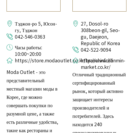
Тэджон-ро 5, Юсон-
27, Dosol-ro
гу, Тэджон
308beon-gil, Seo-
042-546-0363
gu, Daejeon,
Republic of Korea
Часы работы:
042-522-9094
10:00~20:00
https://store.modaoutlet.co.kr/branchinfo/5
http://www.hanmin-
market.co.kr/
Moda Outlet - это
Отличный традиционный
представительный
сертифицированный
местный магазин моды в
рынок, который активно
Корее, где можно
защищает интересы
совершать покупки по
производителей и
разумной цене, а также
потребителей. Здесь
есть различные удобства,
находится 240
такие как рестораны и
специализированных