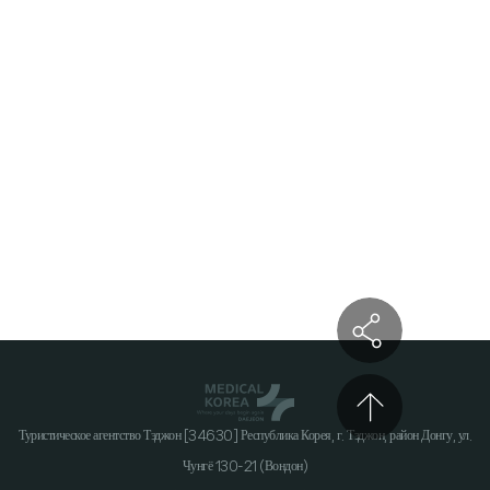
Туристическое агентство Тэджон [34630] Республика Корея, г. Тэджон, район Донгу, ул.
Чунгё 130-21 (Вондон)