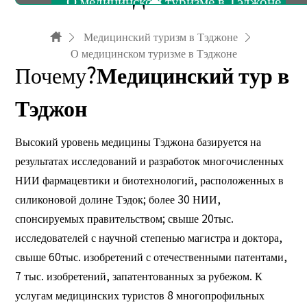
О медицинском туризме в Тэджоне
Медицинский туризм в Тэджоне
О медицинском туризме в Тэджоне
Необходимая информация
Почему?
Медицинский тур в
Тэджон
Агентства медицинского туризма
Высокий уровень медицины Тэджона базируется на
результатах исследований и разработок многочисленных
НИИ фармацевтики и биотехнологий, расположенных в
силиконовой долине Тэдок; более 30 НИИ,
спонсируемых правительством; свыше 20тыс.
исследователей с научной степенью магистра и доктора,
свыше 60тыс. изобретений с отечественными патентами,
7 тыс. изобретений, запатентованных за рубежом. К
услугам медицинских туристов 8 многопрофильных