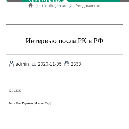
Уведомления
Сообщество
Уведомления
Справки и документы
Интервью посла РК в РФ
Бюллетень
admin
2020-11-05
2339
Рекламное видео
02.11.2020
FAQ
Текст: Олег Кирьянов (Москва - Сеул)