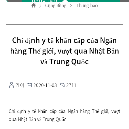
Thông báo
Cộng đồng
Thông báo
Phòng tham khảo
Chỉ định y tế khẩn cấp của Ngân
Bản tin
hàng Thế giới, vượt qua Nhật Bản
và Trung Quốc
Video quảng cáo
케이
2020-11-03
2711
FAQ
Chỉ định y tế khẩn cấp của Ngân hàng Thế giới, vượt
qua Nhật Bản và Trung Quốc