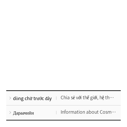
Chia sẻ với thế giới, hệ thống ứng phó Corona 19 của Hàn Quốc.
dòng chữ trước đây
Information about Cosmetic Surgery Tax Refund
Дараачийн