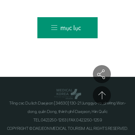
mục lục
Tổng cục Du lịch Daejeon [34630] 130-21 Junggyo-ro, phường Won-
dong, quận Dong, thành phố Daejeon, Hàn Quốc
TEL.042)250-1263 | FAX.042)250-1259
COPYRIGHT © DAEJEON MEDICAL TOURISM. ALL RIGHTS RESERVED.