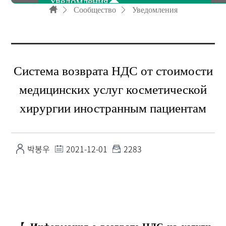
Уведомления
Сообщество
Уведомления
Справки и документы
Система возврата НДС от стоимости
Бюллетень
медицинских услуг косметической
хирургии иностранным пациентам
Рекламное видео
박봉우
2021-12-01
2283
FAQ
【 Информация о возврате НДС на услуги