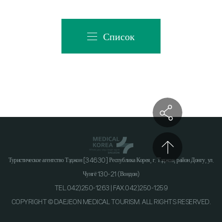
Список
Туристическое агентство Тэджон [34630] Республика Корея, г. Тэджон, район Донгу, ул.
Чунгё 130-21 (Вондон)
TEL.042)250-1263 | FAX.042)250-1259
COPYRIGHT © DAEJEON MEDICAL TOURISM. ALL RIGHTS RESERVED.