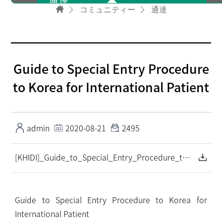
通達
コミュニティー
通達
ユーザー情報
Guide to Special Entry Procedure
ニュースレター
to Korea for International Patient
広報ビデオ
admin
2020-08-21
2495
[KHIDI]_Guide_to_Special_Entry_Procedure_to_Korea_for_International Patient_입국 가이드(영문).pdf
FAQ
Guide to Special Entry Procedure to Korea for
International Patient