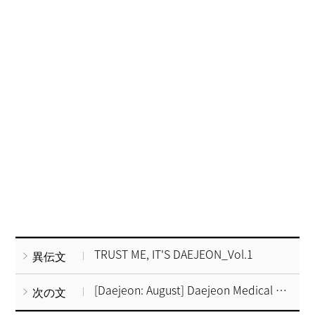
TRUST ME, IT'S DAEJEON_Vol.1
異伝文
[Daejeon: August] Daejeon Medical Tour, Korea
次の文