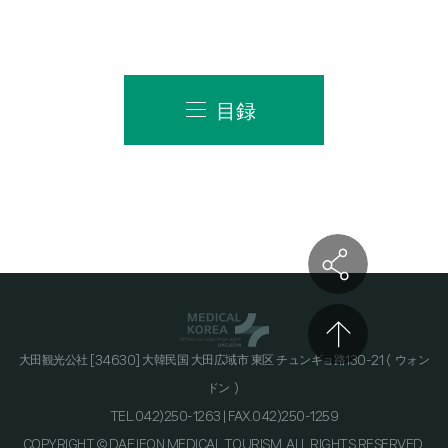
目録
大田観光公社 [34630] 大韓民国 大田広域市 東区 チュンギョ路130-21（ウォン
ドン）
TEL.042)250-1263 | FAX.042)250-1259
COPYRIGHT © DAEJEON MEDICAL TOURISM. ALL RIGHTS RESERVED.